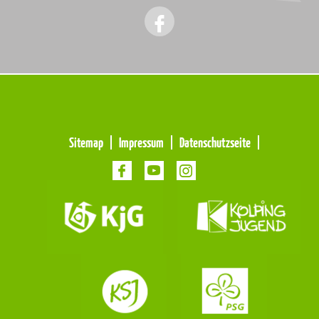
Meta
Sitemap
Impressum
Datenschutzseite
Navigation
Navigation
überspringen