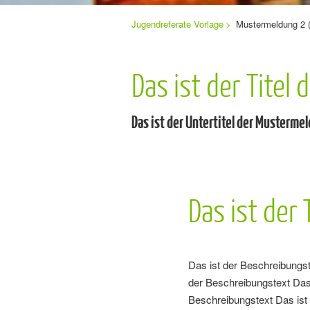
Sie
Jugendreferate Vorlage
Mustermeldung 2 (
Navigation
befinden
sich
überspringen
hier:
Das ist der Titel
Das ist der Untertitel der Musterme
Das ist der
Das ist der Beschreibungst
der Beschreibungstext Das 
Beschreibungstext Das ist 