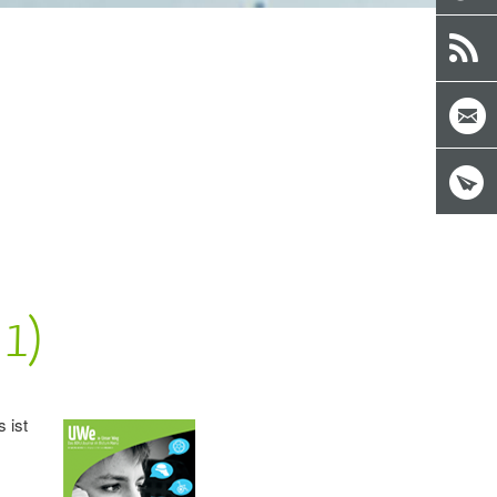
 1)
 ist
r