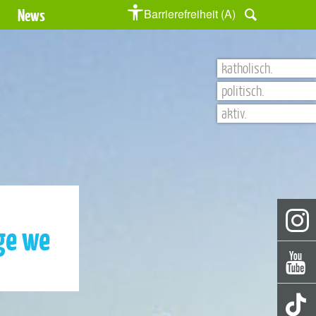
News
Barrierefreiheit (A)
katholisch.
politisch.
aktiv.
age we